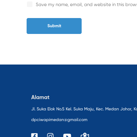
Save my name, email, and website in this brows
Alamat
Jl. Suka Elok No.5 Kel. Suka Maju, Kec. Medan Johor
dpciwapimedan@gmail.com