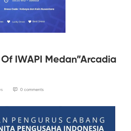
r Of IWAPI Medan”Arcadia
ws
0 comments