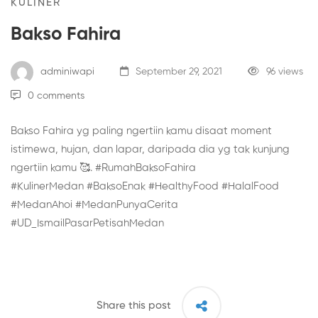
KULINER
Bakso Fahira
adminiwapi
September 29, 2021
96 views
0 comments
Bakso Fahira yg paling ngertiin kamu disaat moment
istimewa, hujan, dan lapar, daripada dia yg tak kunjung
ngertiin kamu 🥰. #RumahBaksoFahira
#KulinerMedan #BaksoEnak #HealthyFood #HalalFood
#MedanAhoi #MedanPunyaCerita
#UD_IsmailPasarPetisahMedan
Share this post